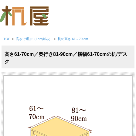
TOP
>
高さで選ぶ（1cm刻み）
>
机の高さ 61～70 cm
高さ61-70cm／奥行き81-90cm／横幅61-70cmの机/デス
ク