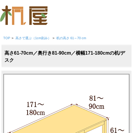
TOP
>
高さで選ぶ（1cm刻み）
>
机の高さ 61～70 cm
高さ61-70cm／奥行き81-90cm／横幅171-180cmの机/デ
スク