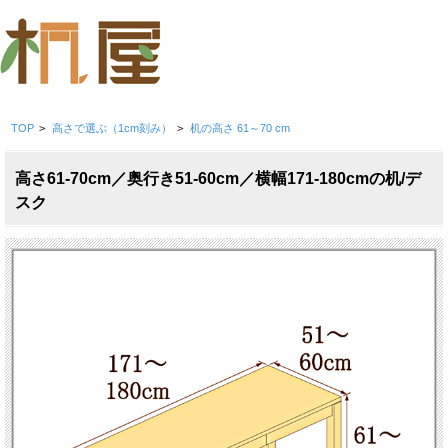
TOP
>
高さで選ぶ（1cm刻み）
>
机の高さ 61～70 cm
高さ61-70cm／奥行き51-60cm／横幅171-180cmの机/デ
スク