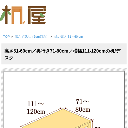
TOP
>
高さで選ぶ（1cm刻み）
>
机の高さ 51～60 cm
高さ51-60cm／奥行き71-80cm／横幅111-120cmの机/デ
スク