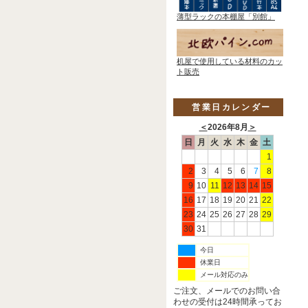
薄型ラックの本棚屋「別館」
机屋で使用している材料のカッ
ト販売
営業日カレンダー
＜
2026年8月
＞
日
月
火
水
木
金
土
1
2
3
4
5
6
7
8
9
10
11
12
13
14
15
16
17
18
19
20
21
22
23
24
25
26
27
28
29
30
31
今日
休業日
メール対応のみ
ご注文、メールでのお問い合
わせの受付は24時間承ってお