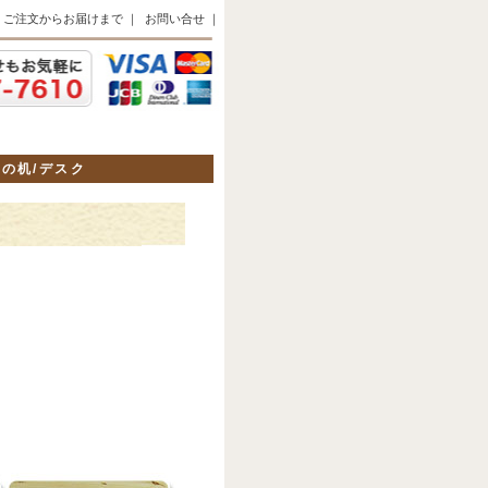
ご注文からお届けまで
｜
お問い合せ
｜
cmの机/デスク