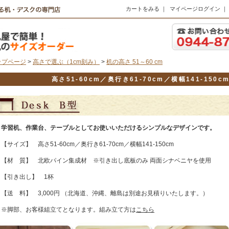
カートをみる
｜
マイページログイン
｜
ップページ
>
高さで選ぶ（1cm刻み）
>
机の高さ 51～60 cm
高さ51-60cm／奥行き61-70cm／横幅141-150
学習机、作業台、テーブルとしてお使いいただけるシンプルなデザインです。
イズ】 高さ51-60cm／奥行き61-70cm／横幅141-150cm
材 質】 北欧パイン集成材 ※引き出し底板のみ 両面シナベニヤを使用
引き出し】 1杯
送 料】 3,000円 （北海道、沖縄、離島は別途お見積りいたします。）
脚部、お客様組立てとなります。組み立て方は
こちら