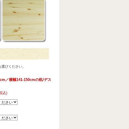
お選びください。
0cm／横幅141-150cmの机/デス
(税込)