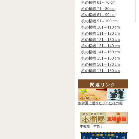
机の横幅 61～70 cm
机の横幅 71～80 cm
机の横幅 81～90 cm
机の横幅 91～100 cm
机の横幅 101～110 cm
机の横幅 111～120 cm
机の横幅 121～130 cm
机の横幅 131～140 cm
机の横幅 141～150 cm
机の横幅 151～160 cm
机の横幅 161～170 cm
机の横幅 171～180 cm
関連リンク
耐荷重に優れたプロ仕様の棚
本棚屋「本館」